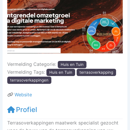
Vorige
Volgen
Vermelding Categorie:
Huis en Tuin
Vermelding Tags:
Huis en Tuin
terrasoverkapping
terrasoverkappingen
Website
Profiel
Terrasoverkappingen maatwerk specialist gezocht