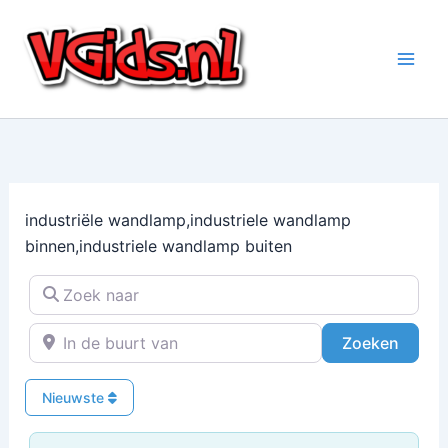
Ga
naar
de
inhoud
industriële wandlamp,industriele wandlamp
binnen,industriele wandlamp buiten
Zoek naar
In de buurt van
Zoeke
Zoeken
Nieuwste