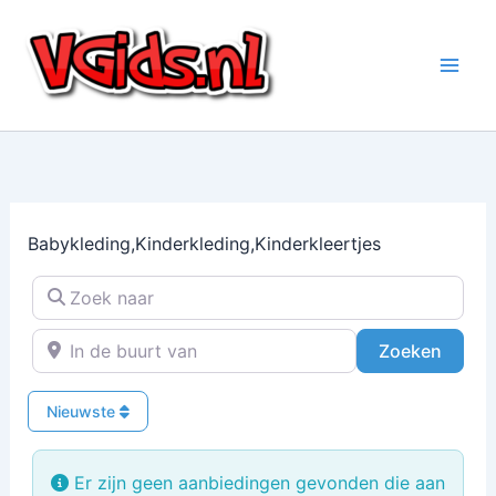
Ga
naar
de
inhoud
Babykleding,Kinderkleding,Kinderkleertjes
Zoek naar
In de buurt van
Zoeke
Zoeken
Nieuwste
Er zijn geen aanbiedingen gevonden die aan