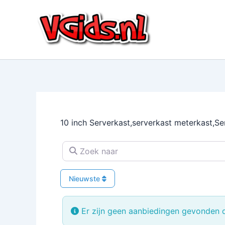
Ga
naar
de
inhoud
10 inch Serverkast,serverkast meterkast,Se
Zoek naar
Nieuwste
Er zijn geen aanbiedingen gevonden di