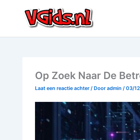
Ga
naar
de
inhoud
Op Zoek Naar De Bet
Laat een reactie achter
/ Door
admin
/
03/1