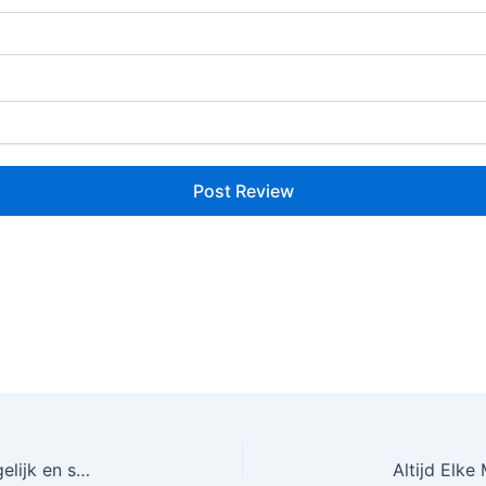
Goede & Goedkope Autoverzekering Nodig? Vergelijk en stap snel over!