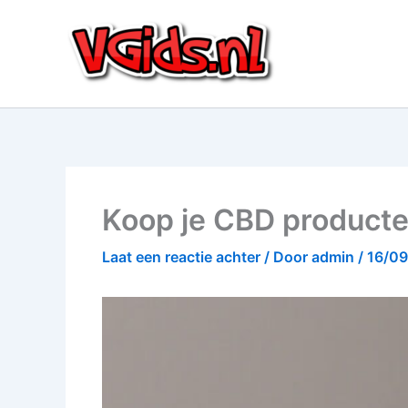
Ga
naar
de
inhoud
Koop je CBD producte
Laat een reactie achter
/ Door
admin
/
16/0