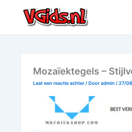
Ga
naar
de
inhoud
Mozaïektegels – Stijl
Laat een reactie achter
/ Door
admin
/
27/0