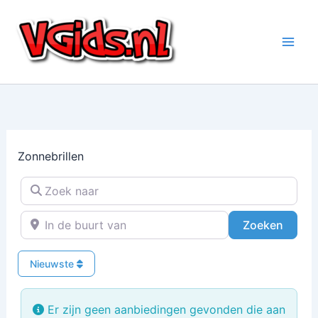
Ga
naar
de
inhoud
Zonnebrillen
Zoek naar
In de buurt van
Zoeke
Zoeken
Nieuwste
Er zijn geen aanbiedingen gevonden die aan