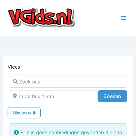
Ga
naar
de
inhoud
Vlees
Zoek naar
In de buurt van
Zoeke
Zoeken
Nieuwste
Er zijn geen aanbiedingen gevonden die aan