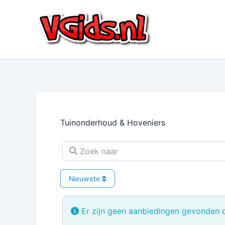
Ga
naar
de
inhoud
Tuinonderhoud & Hoveniers
Zoek naar
Nieuwste
Er zijn geen aanbiedingen gevonden di