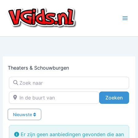
Ga
naar
de
inhoud
Theaters & Schouwburgen
Zoek naar
In de buurt van
Zoeke
Zoeken
Nieuwste
Er zijn geen aanbiedingen gevonden die aan