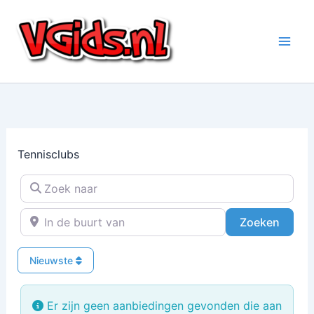
Ga
naar
de
inhoud
Tennisclubs
Zoek naar
In de buurt van
Zoeke
Zoeken
Nieuwste
Er zijn geen aanbiedingen gevonden die aan