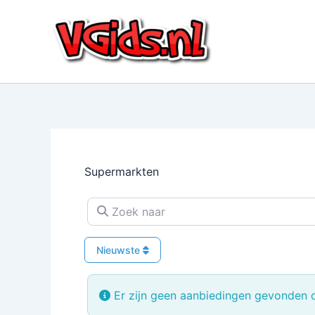
Ga
naar
de
inhoud
Supermarkten
Zoek naar
Nieuwste
Er zijn geen aanbiedingen gevonden di