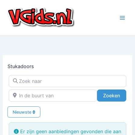
Ga
naar
de
inhoud
Stukadoors
Zoek naar
In de buurt van
Zoeke
Zoeken
Nieuwste
Er zijn geen aanbiedingen gevonden die aan