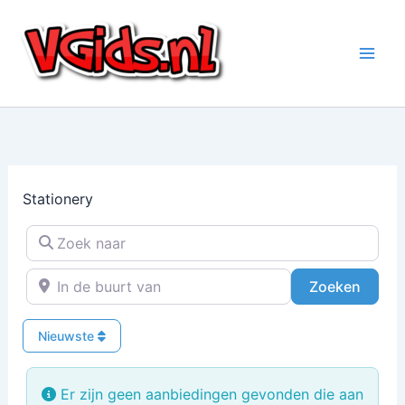
Ga
naar
de
inhoud
Stationery
Zoek naar
In de buurt van
Zoeke
Zoeken
Nieuwste
Er zijn geen aanbiedingen gevonden die aan