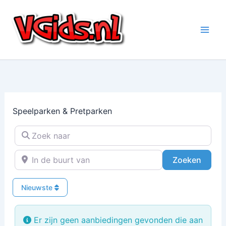
Ga
naar
de
inhoud
Speelparken & Pretparken
Zoek naar
In de buurt van
Zoeke
Zoeken
Nieuwste
Er zijn geen aanbiedingen gevonden die aan