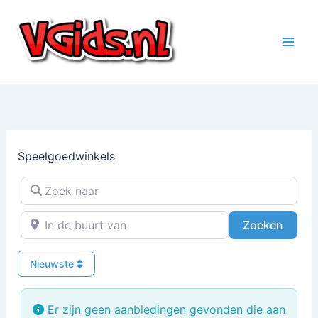
Ga
naar
de
inhoud
Speelgoedwinkels
Zoek naar
In de buurt van
Zoeke
Zoeken
Nieuwste
Er zijn geen aanbiedingen gevonden die aan