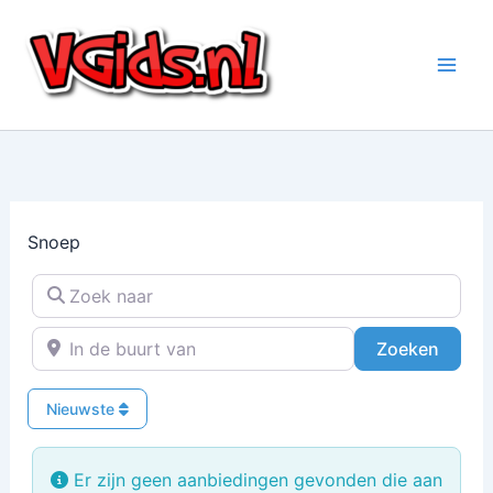
Ga
naar
de
inhoud
Snoep
Zoek naar
In de buurt van
Zoeke
Zoeken
Nieuwste
Er zijn geen aanbiedingen gevonden die aan