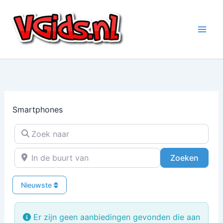
Ga
naar
de
inhoud
Smartphones
Zoek naar
In de buurt van
Zoeke
Zoeken
Nieuwste
Er zijn geen aanbiedingen gevonden die aan