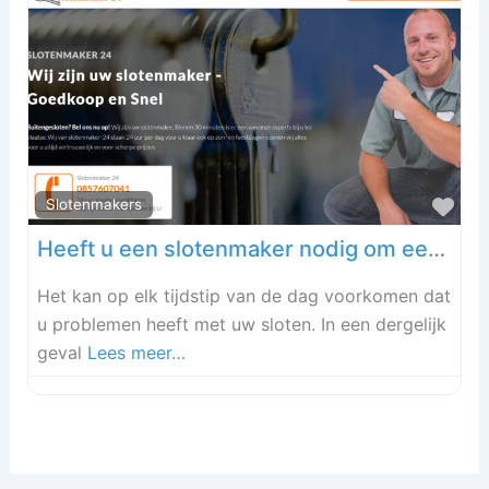
Fav
Slotenmakers
Heeft u een slotenmaker nodig om een probleem met u slot op te lossen?
Het kan op elk tijdstip van de dag voorkomen dat
u problemen heeft met uw sloten. In een dergelijk
geval
Lees meer…