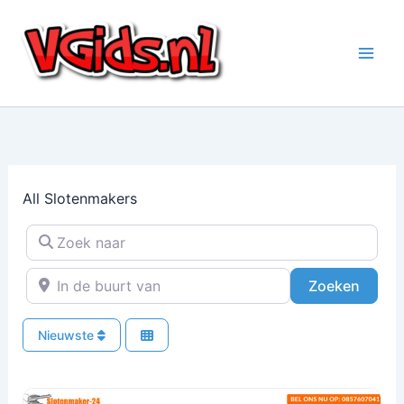
Ga
naar
de
inhoud
All Slotenmakers
Zoek naar
In de buurt van
Zoeke
Zoeken
Nieuwste