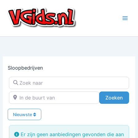
Ga
naar
de
inhoud
Sloopbedrijven
Zoek naar
In de buurt van
Zoeke
Zoeken
Nieuwste
Er zijn geen aanbiedingen gevonden die aan