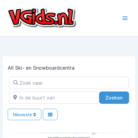
Ga
naar
de
inhoud
All Ski- en Snowboardcentra
Zoek naar
In de buurt van
Zoeke
Zoeken
Nieuwste