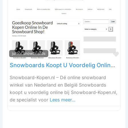
Fav
junior snowboards
Snowboards Koopt U Voordelig Online in de Snowboard Winkel!
Snowboard-Kopen.nl – Dé online snowboard
winkel van Nederland en België Snowboards
koopt u voordelig online bij Snowboard-Kopen.nl,
de specialist voor
Lees meer…