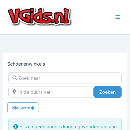
Ga
naar
de
inhoud
Schoenenwinkels
Zoek naar
In de buurt van
Zoeke
Zoeken
Nieuwste
Er zijn geen aanbiedingen gevonden die aan