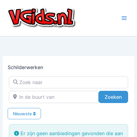
Ga
naar
de
inhoud
Schilderwerken
Zoek naar
In de buurt van
Zoeke
Zoeken
Nieuwste
Er zijn geen aanbiedingen gevonden die aan