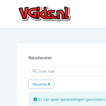
Ga
naar
de
inhoud
Rijksdiensten
Zoek naar
Nieuwste
Er zijn geen aanbiedingen gevonden di