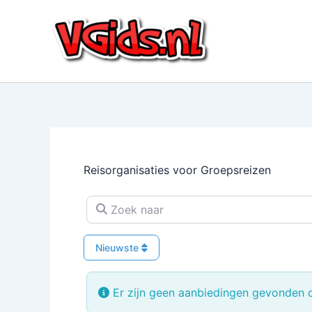
Ga
naar
de
inhoud
Reisorganisaties voor Groepsreizen
Zoek naar
Nieuwste
Er zijn geen aanbiedingen gevonden di