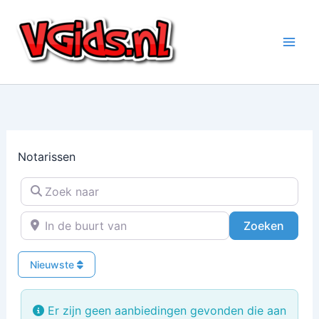
Ga
naar
de
inhoud
Notarissen
Zoek naar
In de buurt van
Zoeke
Zoeken
Nieuwste
Er zijn geen aanbiedingen gevonden die aan