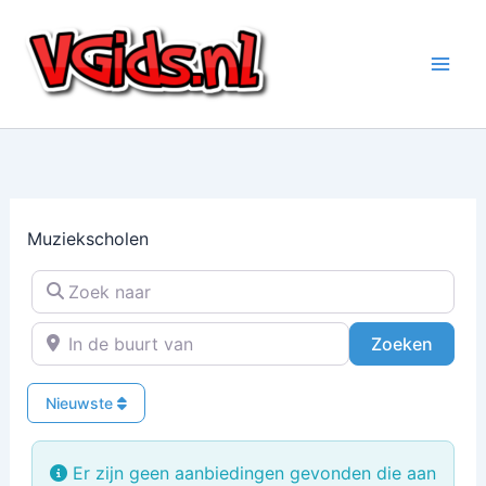
Ga
naar
de
inhoud
Muziekscholen
Zoek naar
In de buurt van
Zoeke
Zoeken
Nieuwste
Er zijn geen aanbiedingen gevonden die aan