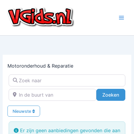
Ga
naar
de
inhoud
Motoronderhoud & Reparatie
Zoek naar
In de buurt van
Zoeke
Zoeken
Nieuwste
Er zijn geen aanbiedingen gevonden die aan