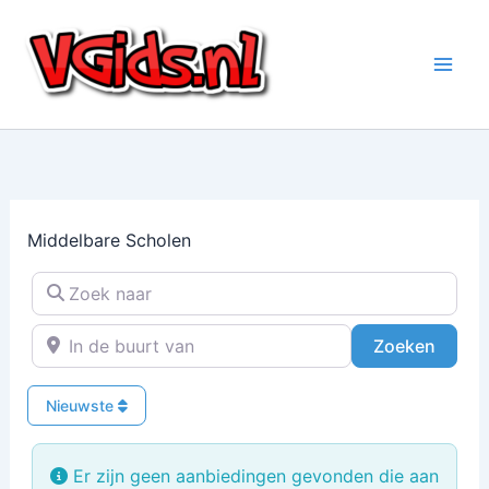
Ga
naar
de
inhoud
Middelbare Scholen
Zoek naar
In de buurt van
Zoeke
Zoeken
Nieuwste
Er zijn geen aanbiedingen gevonden die aan