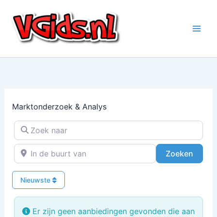
Ga
naar
de
inhoud
Marktonderzoek & Analys
Zoek naar
In de buurt van
Zoeke
Zoeken
Nieuwste
Er zijn geen aanbiedingen gevonden die aan