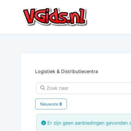
Ga
naar
de
inhoud
Logistiek & Distributiecentra
Zoek naar
Nieuwste
Er zijn geen aanbiedingen gevonden di