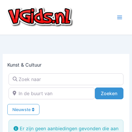
Ga
naar
de
inhoud
Kunst & Cultuur
Zoek naar
In de buurt van
Zoeke
Zoeken
Nieuwste
Er zijn geen aanbiedingen gevonden die aan