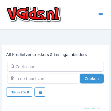
Ga
naar
de
inhoud
All Kredietverstrekkers & Leningaanbieders
Zoek naar
In de buurt van
Zoeke
Zoeken
Nieuwste