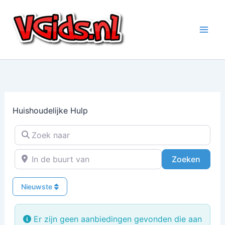
Ga
naar
de
inhoud
Huishoudelijke Hulp
Zoek naar
In de buurt van
Zoeke
Zoeken
Nieuwste
Er zijn geen aanbiedingen gevonden die aan