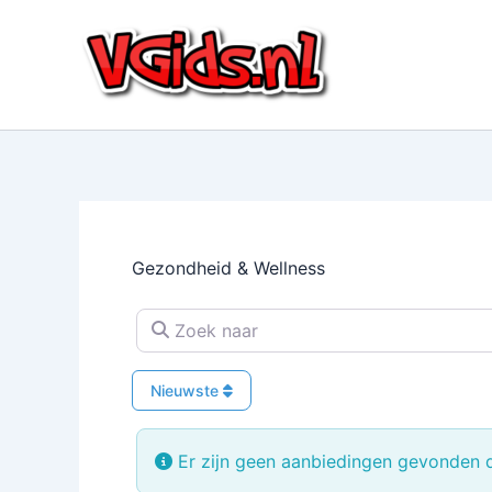
Ga
naar
de
inhoud
Gezondheid & Wellness
Zoek naar
Nieuwste
Er zijn geen aanbiedingen gevonden di