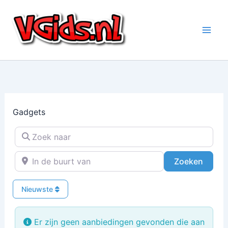
Ga
naar
de
inhoud
Gadgets
Zoek naar
In de buurt van
Zoeke
Zoeken
Nieuwste
Er zijn geen aanbiedingen gevonden die aan