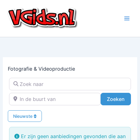
Ga
naar
de
inhoud
Fotografie & Videoproductie
Zoek naar
In de buurt van
Zoeke
Zoeken
Nieuwste
Er zijn geen aanbiedingen gevonden die aan