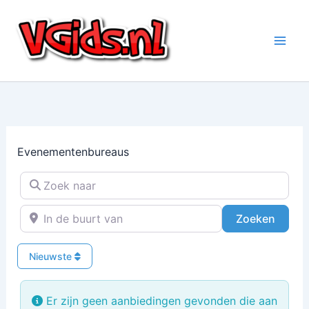
Ga
naar
de
inhoud
Evenementenbureaus
Zoek naar
In de buurt van
Zoeke
Zoeken
Nieuwste
Er zijn geen aanbiedingen gevonden die aan