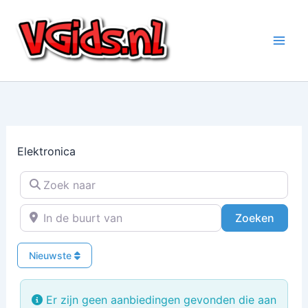
Ga
naar
de
inhoud
Elektronica
Zoek naar
In de buurt van
Zoeke
Zoeken
Nieuwste
Er zijn geen aanbiedingen gevonden die aan