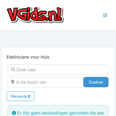
Ga
naar
de
inhoud
Elektriciens voor Huis
Zoek naar
In de buurt van
Zoeke
Zoeken
Nieuwste
Er zijn geen aanbiedingen gevonden die aan