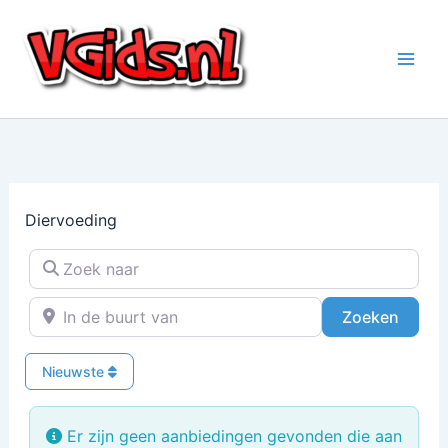
Ga
naar
de
inhoud
Diervoeding
Zoek naar
In de buurt van
Zoeke
Zoeken
Nieuwste
Er zijn geen aanbiedingen gevonden die aan