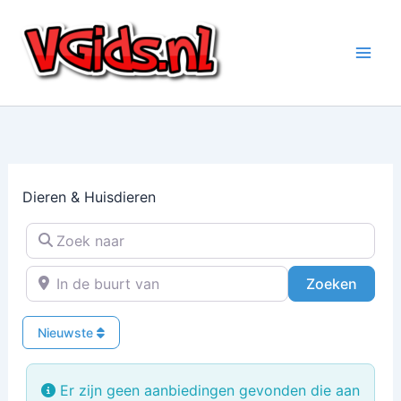
Ga
naar
de
inhoud
Dieren & Huisdieren
Zoek naar
In de buurt van
Zoeke
Zoeken
Nieuwste
Er zijn geen aanbiedingen gevonden die aan