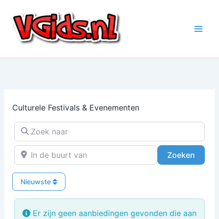
Ga
naar
de
inhoud
Culturele Festivals & Evenementen
Zoek naar
In de buurt van
Zoeke
Zoeken
Nieuwste
Er zijn geen aanbiedingen gevonden die aan