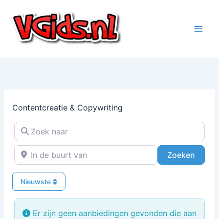
Ga
naar
de
inhoud
Contentcreatie & Copywriting
Zoek naar
In de buurt van
Zoeke
Zoeken
Nieuwste
Er zijn geen aanbiedingen gevonden die aan