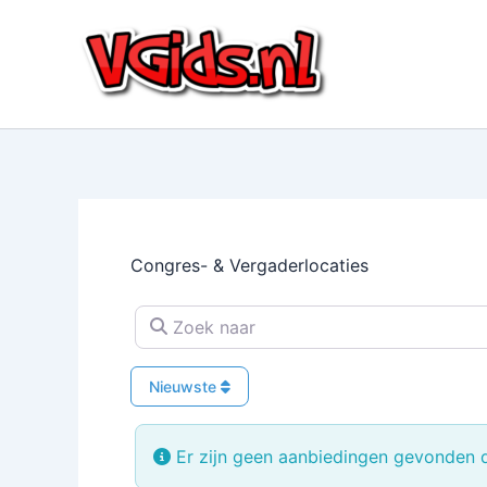
Ga
naar
de
inhoud
Congres- & Vergaderlocaties
Zoek naar
Nieuwste
Er zijn geen aanbiedingen gevonden di