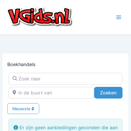
Ga
naar
de
inhoud
Boekhandels
Zoek naar
In de buurt van
Zoeke
Zoeken
Nieuwste
Er zijn geen aanbiedingen gevonden die aan