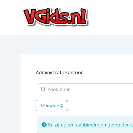
Ga
naar
de
inhoud
Administratiekantoor
Zoek naar
Nieuwste
Er zijn geen aanbiedingen gevonden di