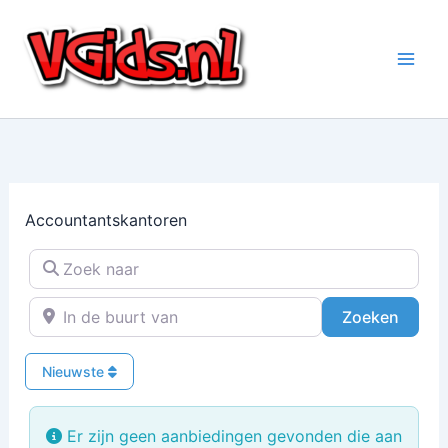
Ga
naar
de
inhoud
Accountantskantoren
Zoek naar
In de buurt van
Zoeke
Zoeken
Nieuwste
Er zijn geen aanbiedingen gevonden die aan