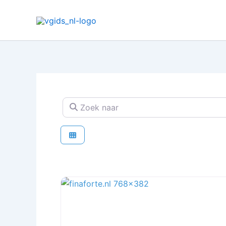
Ga
naar
de
inhoud
Zoek naar