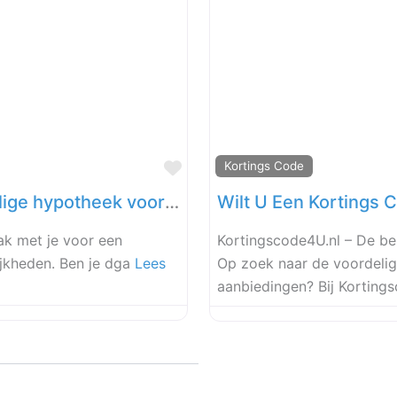
Favoriet
Kortings Code
Waar vind je vandaag een voordelige hypotheek voor de zakelijke markt?
Wilt U Een Kortings 
ak met je voor een
Kortingscode4U.nl – De be
ijkheden. Ben je dga
Lees
Op zoek naar de voordelig
aanbiedingen? Bij Korting